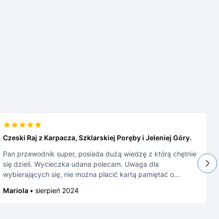
Czeski Raj z Karpacza, Szklarskiej Poręby i Jeleniej Góry.
Pan przewodnik super, posiada dużą wiedzę z którą chętnie
się dzieli. Wycieczka udana polecam. Uwaga dla
wybierających się, nie można płacić kartą pamiętać o
wymianie walut ( organizator podaje tą informację ale nie
Mariola •
sierpień 2024
każdy do końca doczyta).