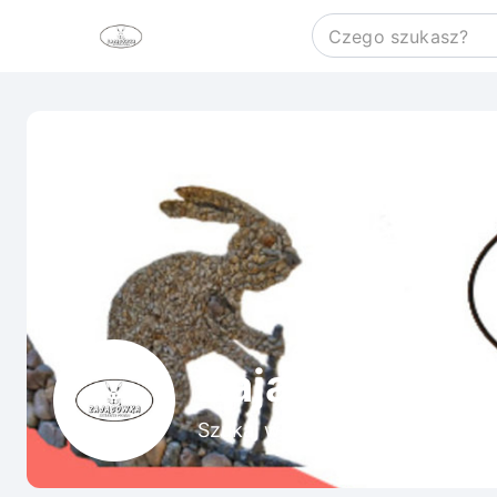
Zającówka
Szukaj wśród ofert