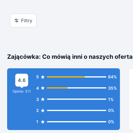
Filtry
Zającówka: Co mówią inni o naszych ofert
5
64%
4.6
4
35%
Opinie: 311
3
1%
2
0%
1
0%